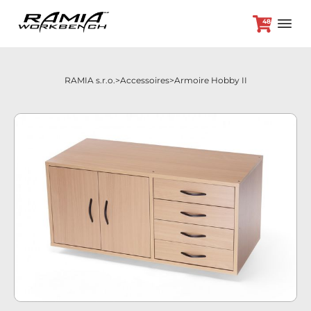
48
RAMIA s.r.o.
Accessoires
Armoire Hobby II
+420 382 264 450
Etabli
Accessoires
Offre spéciale
Contact