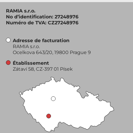
RAMIA s.r.o.
No d’identification: 27248976
Numéro de TVA: CZ27248976
Adresse de facturation
RAMIA s.r.o.
Ocelkova 643/20, 19800 Prague 9
Établissement
Zátaví 58, CZ-397 01 Písek