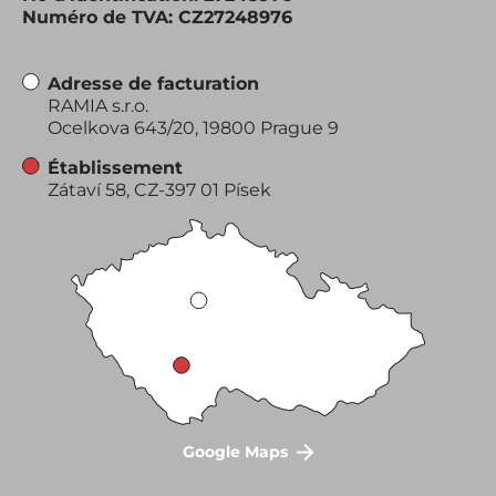
Numéro de TVA: CZ27248976
Adresse de facturation
RAMIA s.r.o.
Ocelkova 643/20, 19800 Prague 9
Établissement
Zátaví 58, CZ-397 01 Písek
Google Maps