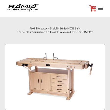
48
RAMIA s.r.o.
Etabli
Série HOBBY
Etabli de menuisier en bois Diamond 1800 "COMBO"
+420 382 264 450
Etabli
Accessoires
Offre spéciale
Contact