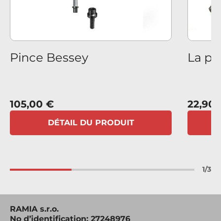
us
Pince Bessey
La pi
105,00 €
22,90 
DÉTAIL DU PRODUIT
1
/
3
RAMIA s.r.o.
No d’identification: 27248976