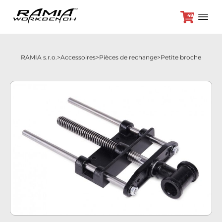
48
RAMIA s.r.o.
Accessoires
Pièces de rechange
Petite broche
+420 382 264 450
Etabli
Accessoires
Offre spéciale
Contact