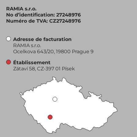
RAMIA s.r.o.
No d’identification: 27248976
Numéro de TVA: CZ27248976
Adresse de facturation
RAMIA s.r.o.
Ocelkova 643/20, 19800 Prague 9
Établissement
Zátaví 58, CZ-397 01 Písek