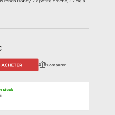
ds ronds Hobby, 2 x petite broche, 2 x clé à
C
ACHETER
Comparer
n stock
s