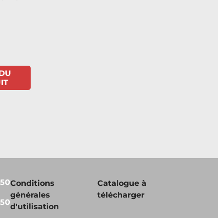
 DU
IT
450
Conditions
Catalogue à
générales
télécharger
450
d'utilisation