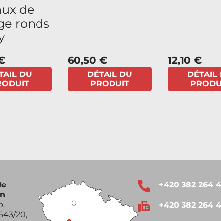
aux de
ge ronds
y
€
60,50 €
12,10 €
TAIL DU
DÉTAIL DU
DÉTAIL
RODUIT
PRODUIT
PRODU
de
+420 382 264 
on
o.
+420 382 264 
643/20,