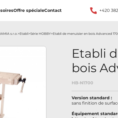
soires
Offre spéciale
Contact
+420 382
AMIA s.r.o.
Etabli
Série HOBBY
Etabli de menuisier en bois Advanced 17
Etabli 
bois Ad
HB-N1700
Version standard :
sans finition de surfa
Équipement standard