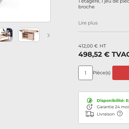
1 étagère, 1 jeu de pie
broche
Lire plus
Next
412,00 €
HT
498,52 €
TVA
Pièce(s)
Disponibilité:
E
Garantie 24 moi
Livraison