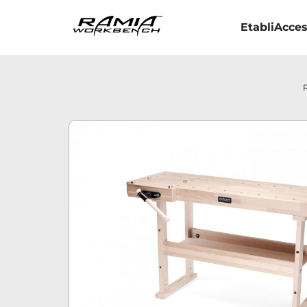
Etabli
Acces
R