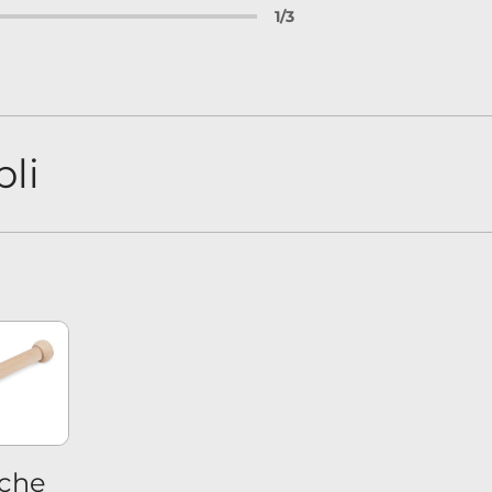
1
/
3
li
oche