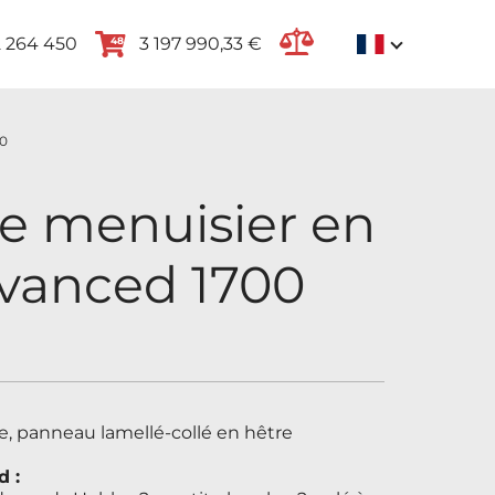
 264 450
3 197 990,33 €
48
00
de menuisier en
vanced 1700
ce, panneau lamellé-collé en hêtre
 :