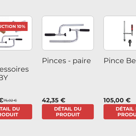
CTION 10%
Pinces - paire
Pince Be
essoires
BY
 €
42,35 €
105,00 €
75,02 €
TAIL DU
DÉTAIL DU
DÉTAIL
RODUIT
PRODUIT
PRODU