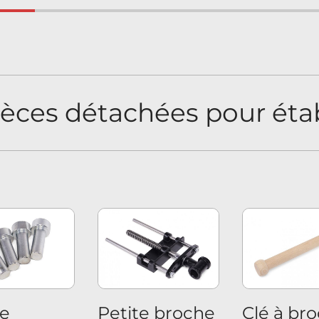
ièces détachées pour étab
de
Petite broche
Clé à br