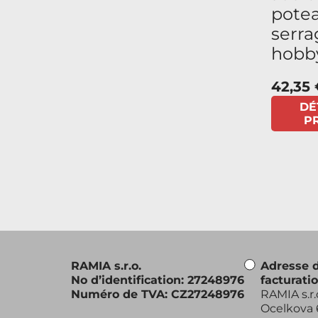
pote
serra
hobb
42,35 
DÉ
P
RAMIA s.r.o.
Adresse 
No d’identification: 27248976
facturati
Numéro de TVA: CZ27248976
RAMIA s.r.
Ocelkova 